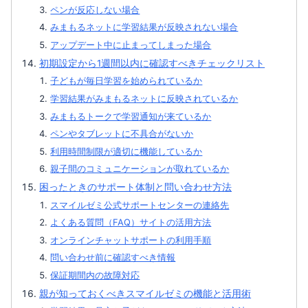
ペンが反応しない場合
みまもるネットに学習結果が反映されない場合
アップデート中に止まってしまった場合
初期設定から1週間以内に確認すべきチェックリスト
子どもが毎日学習を始められているか
学習結果がみまもるネットに反映されているか
みまもるトークで学習通知が来ているか
ペンやタブレットに不具合がないか
利用時間制限が適切に機能しているか
親子間のコミュニケーションが取れているか
困ったときのサポート体制と問い合わせ方法
スマイルゼミ公式サポートセンターの連絡先
よくある質問（FAQ）サイトの活用方法
オンラインチャットサポートの利用手順
問い合わせ前に確認すべき情報
保証期間内の故障対応
親が知っておくべきスマイルゼミの機能と活用術