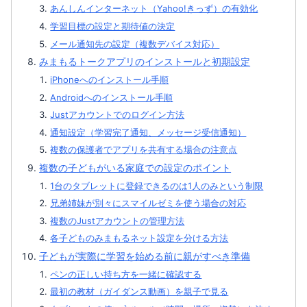
あんしんインターネット（Yahoo!きっず）の有効化
学習目標の設定と期待値の決定
メール通知先の設定（複数デバイス対応）
みまもるトークアプリのインストールと初期設定
iPhoneへのインストール手順
Androidへのインストール手順
Justアカウントでのログイン方法
通知設定（学習完了通知、メッセージ受信通知）
複数の保護者でアプリを共有する場合の注意点
複数の子どもがいる家庭での設定のポイント
1台のタブレットに登録できるのは1人のみという制限
兄弟姉妹が別々にスマイルゼミを使う場合の対応
複数のJustアカウントの管理方法
各子どものみまもるネット設定を分ける方法
子どもが実際に学習を始める前に親がすべき準備
ペンの正しい持ち方を一緒に確認する
最初の教材（ガイダンス動画）を親子で見る