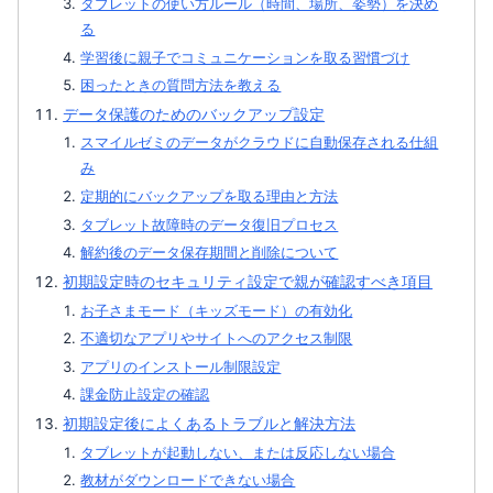
タブレットの使い方ルール（時間、場所、姿勢）を決め
る
学習後に親子でコミュニケーションを取る習慣づけ
困ったときの質問方法を教える
データ保護のためのバックアップ設定
スマイルゼミのデータがクラウドに自動保存される仕組
み
定期的にバックアップを取る理由と方法
タブレット故障時のデータ復旧プロセス
解約後のデータ保存期間と削除について
初期設定時のセキュリティ設定で親が確認すべき項目
お子さまモード（キッズモード）の有効化
不適切なアプリやサイトへのアクセス制限
アプリのインストール制限設定
課金防止設定の確認
初期設定後によくあるトラブルと解決方法
タブレットが起動しない、または反応しない場合
教材がダウンロードできない場合