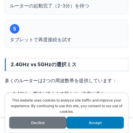
ルーターの起動完了（2-3分）を待つ
5
タブレットで再度接続を試す
2.4GHz vs 5GHzの選択ミス
多くのルーターは2つの周波数帯を提供しています：
2.4GHz：電波が遠くまで届くが、速度は遅め
This website uses cookies to analyze site traffic and improve your
5GHz：速度は速いが、障害物に弱い
experience. By continuing to use this site, you consent to our use of
cookies.
スマイルゼミは両方に対応していますが、安定性を重視す
Decline
Accept
るなら2.4GHzがおすすめです。なお、
幼児コースの実際
ホーム
検索
トップ