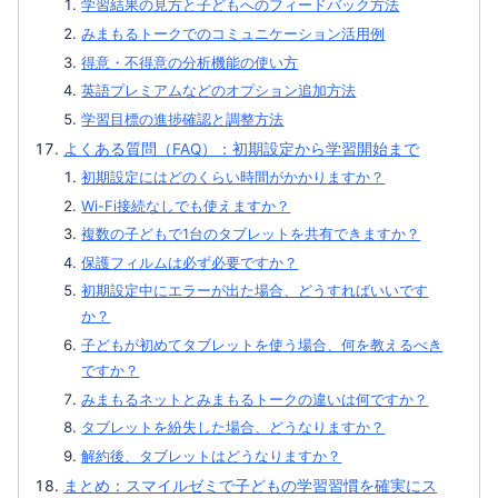
学習結果の見方と子どもへのフィードバック方法
みまもるトークでのコミュニケーション活用例
得意・不得意の分析機能の使い方
英語プレミアムなどのオプション追加方法
学習目標の進捗確認と調整方法
よくある質問（FAQ）：初期設定から学習開始まで
初期設定にはどのくらい時間がかかりますか？
Wi-Fi接続なしでも使えますか？
複数の子どもで1台のタブレットを共有できますか？
保護フィルムは必ず必要ですか？
初期設定中にエラーが出た場合、どうすればいいです
か？
子どもが初めてタブレットを使う場合、何を教えるべき
ですか？
みまもるネットとみまもるトークの違いは何ですか？
タブレットを紛失した場合、どうなりますか？
解約後、タブレットはどうなりますか？
まとめ：スマイルゼミで子どもの学習習慣を確実にス