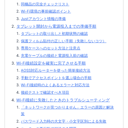
同梱品の完全チェックリスト
Wi-Fi環境の事前確認ポイント
Justアカウント情報の準備
タブレット開封から電源投入までの準備手順
タブレットの取り出しと初期状態の確認
保護フィルム貼付の正しい手順（失敗しないコツ）
専用ケースへのセット方法と注意点
充電ケーブルの接続と電源投入前の確認
Wi-Fi接続設定を確実に完了させる手順
AOSS対応ルーターを使った簡単接続方法
手動でアクセスポイントを選ぶ場合の手順
Wi-Fi接続時のよくあるエラーと対応方法
接続テストで確認すべき項目
Wi-Fi接続に失敗したときのトラブルシューティング
「ネットワークが見つかりません」エラーの原因と解決
策
パスワード入力時の大文字・小文字区別による失敗